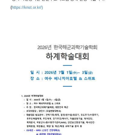
(
https://knst.or.kr/)