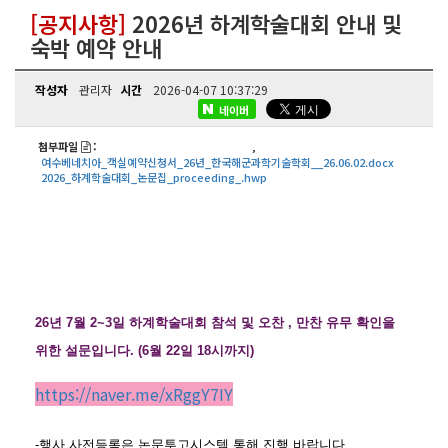
[공지사항]
2026년 하계학술대회 안내 및
숙박 예약 안내
작성자
관리자
시간
2026-04-07 10:37:29
네이버
첨부파일
:
,
여수베네치아_객실예약신청서_26년_한국해군과학기술학회__26.06.02.docx
2026_하계학술대회_논문집_proceeding_.hwp
26년 7월 2~3일 하계학술대회 참석 및 오찬 , 만찬 유무 확인을
위한 설문입니다. (6월 22일 18시까지)
https://naver.me/xRggY7IY
-행사 사전등록은 논문투고시스템 통해 진행 바랍니다.