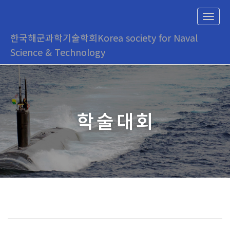
T
o
한국해군과학기술학회
Korea society for Naval
g
g
Science & Technology
l
e
n
a
v
i
학술대회
g
a
t
i
o
n