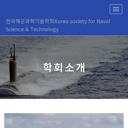
T
o
한국해군과학기술학회
Korea society for Naval
g
g
Science & Technology
l
e
n
a
v
i
학회소개
g
a
t
i
o
n