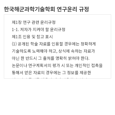
한국해군과학기술학회 연구윤리 규정
제1장 연구 관련 윤리규정
1-1. 저자가 지켜야 할 윤리규정
제1조 인용 및 참고 표시
(1) 공개된 학술 자료를 인용할 경우에는 정확하게
기술하도록 노력해야 하고, 상식에 속하는 자료가
아닌 한 반드시 그 출처를 명확히 밝혀야 한다.
논문이나 연구계획서의 평가 시 또는 개인적인 접촉을
통해서 얻은 자료의 경우에는 그 정보를 제공한
연구자의 동의를 받은 후에만 인용할 수 있다.
(2) 다른 사람의 글을 인용하거나 아이디어를 차용
(참고)할 경우에는 반드시 각주(후주)를 통해 인용
여부 및 참고 여부를 밝혀야 하며, 이러한 표기를 통해
선행연구의 결과부분과 본인의 독창적인
m
Casibom
Casibom
สล็อต
สล็อต
สล็อต
สล็อต
สล็อต
Casibom
Casibo