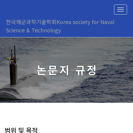
T
o
한국해군과학기술학회
Korea society for Naval
g
g
Science & Technology
l
e
n
a
v
i
논문지 규정
g
a
t
i
o
n
범위 및 목적